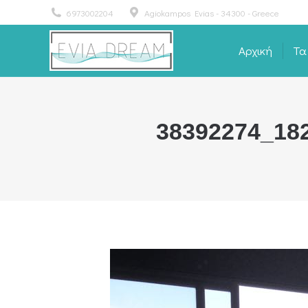
6973002204
Agiokampos Evias - 34300 - Greece
Αρχική
Τα
Αρχική
Τα
38392274_18