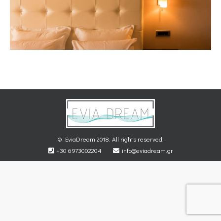
© EviaDream 2018. All rights reserved.
+30 6973002204
info@eviadream.gr