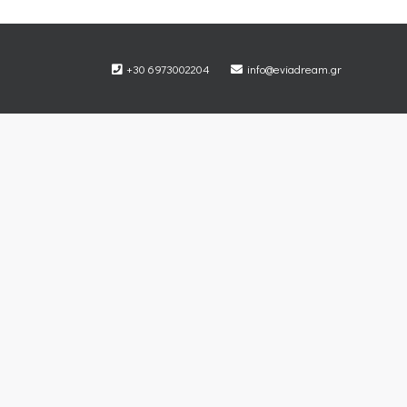
+30 6973002204
info@eviadream.gr