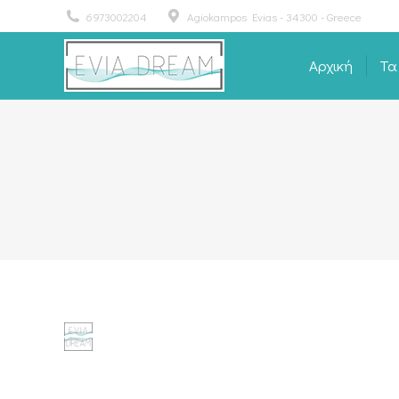
6973002204
Agiokampos Evias - 34300 - Greece
Αρχική
Τα
Αρχική
Τα