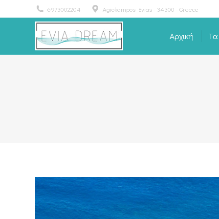
6973002204
Agiokampos Evias - 34300 - Greece
Αρχική
Τα
Αρχική
Τα