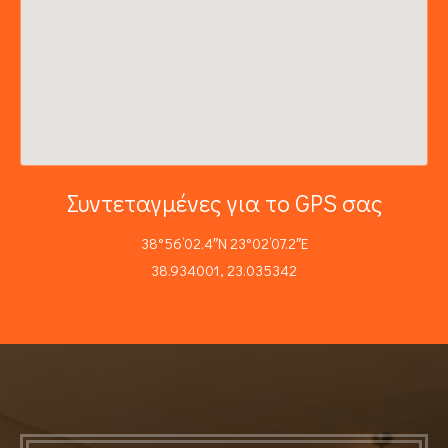
Συντεταγμένες για το GPS σας
38°56’02.4″N 23°02’07.2″E
38.934001, 23.035342