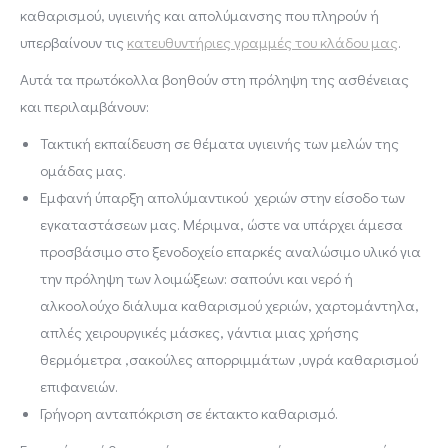
καθαρισμού, υγιεινής και απολύμανσης που πληρούν ή
υπερβαίνουν τις
κατευθυντήριες γραμμές του κλάδου μας
.
Αυτά τα πρωτόκολλα βοηθούν στη πρόληψη της ασθένειας
και περιλαμβάνουν:
Τακτική εκπαίδευση σε θέματα υγιεινής των μελών της
ομάδας μας.
Εμφανή ύπαρξη απολύμαντικού χεριών στην είσοδο των
εγκαταστάσεων μας. Μέριμνα, ώστε να υπάρχει άμεσα
προσβάσιμο στο ξενοδοχείο επαρκές αναλώσιμο υλικό για
την πρόληψη των λοιμώξεων: σαπούνι και νερό ή
αλκοολούχο διάλυμα καθαρισμού χεριών, χαρτομάντηλα,
απλές χειρουργικές μάσκες, γάντια μιας χρήσης
θερμόμετρα ,σακούλες απορριμμάτων ,υγρά καθαρισμού
επιφανειών.
Γρήγορη ανταπόκριση σε έκτακτο καθαρισμό.